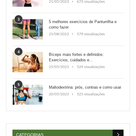
21/05/2023
673 visualizações
3
5 melhores exercícios de Panturrilha e
como fazer
25/08/2023
579 visualizações
4
Bíceps mais fortes e definidos:
Exercícios, cuidados e...
25/05/2023
529 visualizações
5
Maltodextrina: prós, contras e como usar
20/05/2023
525 visualizações
CATEGORIAS