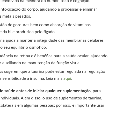
r envolvida na melhora do humor, foco e cognição.
sintoxicação do corpo, ajudando a processar e eliminar
e metais pesados.
estão de gorduras bem como absorção de vitaminas
da bile produzida pelo fígado.
ina ajuda a manter a integridade das membranas celulares,
o seu equilíbrio osmótico.
dância na retina e é benéfica para a saúde ocular, ajudando
o auxiliando na manutenção da função visual.
s sugerem que a taurina pode estar regulada na regulação
 sensibilidade à insulina. Leia mais
aqui
.
e saúde antes de iniciar qualquer suplementação
, para
ndividuais. Além disso, o uso de suplementos de taurina,
olaterais em algumas pessoas; por isso, é importante usar