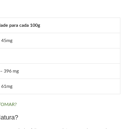
ade para cada 100g
– 45mg
 – 396 mg
– 61mg
 TOMAR?
latura?