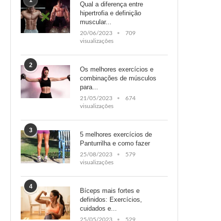
1
Qual a diferença entre
hipertrofia e definição
muscular...
20/06/2023
709
visualizações
2
Os melhores exercícios e
combinações de músculos
para...
21/05/2023
674
visualizações
3
5 melhores exercícios de
Panturrilha e como fazer
25/08/2023
579
visualizações
4
Bíceps mais fortes e
definidos: Exercícios,
cuidados e...
25/05/2023
529