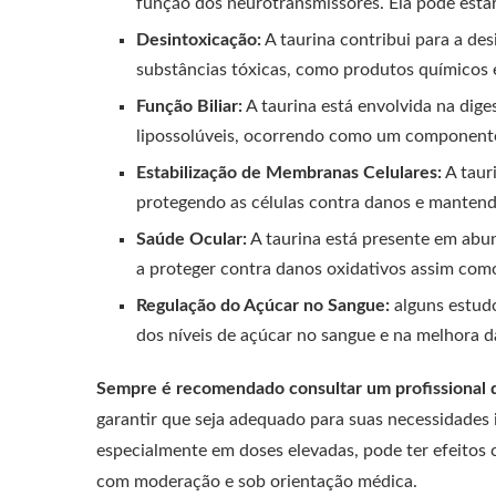
função dos neurotransmissores. Ela pode esta
Desintoxicação:
A taurina contribui para a de
substâncias tóxicas, como produtos químicos 
Função Biliar:
A taurina está envolvida na dig
lipossolúveis, ocorrendo como um componente 
Estabilização de Membranas Celulares:
A taur
protegendo as células contra danos e mantend
Saúde Ocular:
A taurina está presente em abun
a proteger contra danos oxidativos assim com
Regulação do Açúcar no Sangue:
alguns estudo
dos níveis de açúcar no sangue e na melhora da
Sempre é recomendado consultar um profissional d
garantir que seja adequado para suas necessidades i
especialmente em doses elevadas, pode ter efeitos c
com moderação e sob orientação médica.