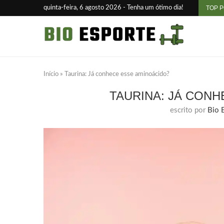
quinta-feira, 6 agosto 2026 - Tenha um ótimo dia!
TOP 
Início
»
Taurina: Já conhece esse aminoácido?
TAURINA: JÁ CON
escrito por
Bio 