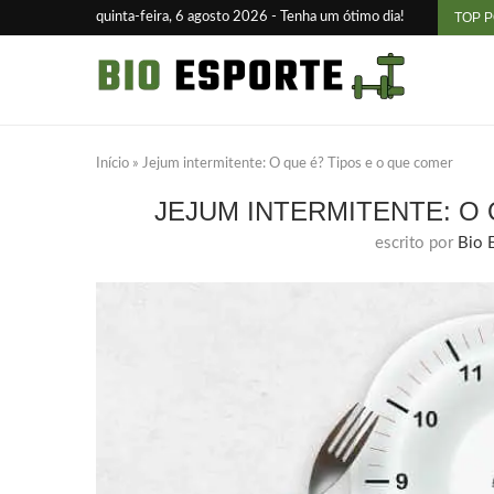
quinta-feira, 6 agosto 2026 - Tenha um ótimo dia!
TOP 
Início
»
Jejum intermitente: O que é? Tipos e o que comer
JEJUM INTERMITENTE: O
escrito por
Bio 