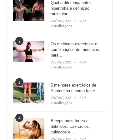
1
Qual a diferença entre
hipertrofia e definição
muscular...
20/06/2023
709
visualizações
2
Os melhores exercícios e
combinações de músculos
para...
21/05/2023
674
visualizações
3
5 melhores exercícios de
Panturrilha e como fazer
25/08/2023
579
visualizações
4
Bíceps mais fortes e
definidos: Exercícios,
cuidados e...
25/05/2023
529