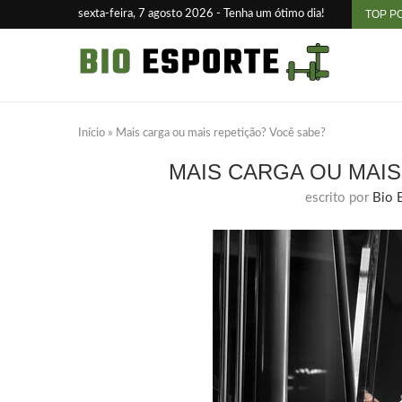
sexta-feira, 7 agosto 2026 - Tenha um ótimo dia!
TOP P
Início
»
Mais carga ou mais repetição? Você sabe?
MAIS CARGA OU MAI
escrito por
Bio 