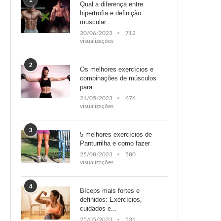
1
Qual a diferença entre
hipertrofia e definição
muscular...
20/06/2023
712
visualizações
2
Os melhores exercícios e
combinações de músculos
para...
21/05/2023
676
visualizações
3
5 melhores exercícios de
Panturrilha e como fazer
25/08/2023
580
visualizações
4
Bíceps mais fortes e
definidos: Exercícios,
cuidados e...
25/05/2023
531