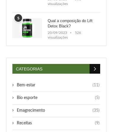
visualizações
5
Qual a composição do Lift
Detox Black?
20/09/2023
526
visualizações
CATEGORIAS
Bem-estar
(11)
Bio esporte
(5)
Emagrecimento
(35)
Receitas
(9)